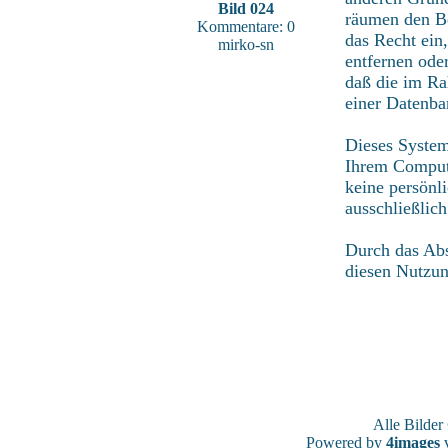
Bild 024
räumen den Be
Kommentare: 0
das Recht ein
mirko-sn
entfernen ode
daß die im Ra
einer Datenba
Dieses System
Ihrem Compute
keine persönl
ausschließlic
Durch das Abs
diesen Nutzu
Alle Bilde
Powered by
4images
v