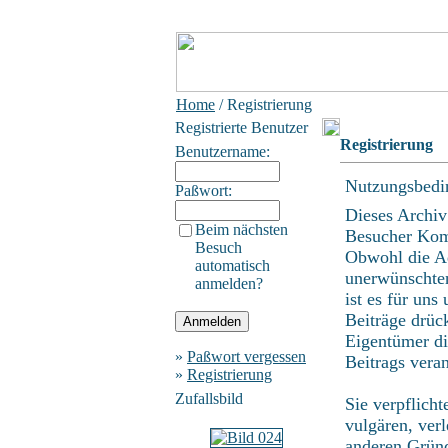
Home
/ Registrierung
Registrierte Benutzer
Registrierung
Benutzername:
Nutzungsbedi
Paßwort:
Dieses Archiv
Beim nächsten
Besucher Kom
Besuch
Obwohl die Ad
automatisch
unerwünschten
anmelden?
ist es für uns
Beiträge drüc
Eigentümer di
»
Paßwort vergessen
Beitrags vera
»
Registrierung
Zufallsbild
Sie verpflich
vulgären, ver
anderen Gründ