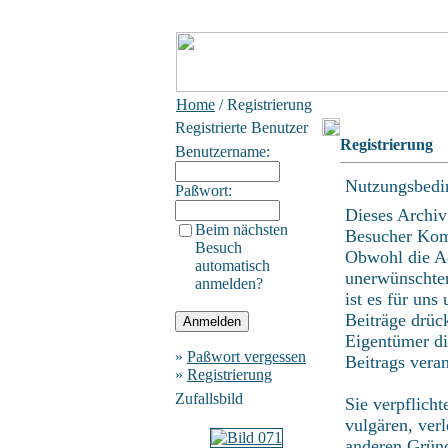
Home
/ Registrierung
Registrierte Benutzer
Registrierung
Benutzername:
Nutzungsbedi
Paßwort:
Dieses Archiv
Beim nächsten
Besucher Kom
Besuch
Obwohl die Ad
automatisch
unerwünschten
anmelden?
ist es für uns
Beiträge drüc
Eigentümer di
»
Paßwort vergessen
Beitrags vera
»
Registrierung
Zufallsbild
Sie verpflich
vulgären, ver
anderen Gründ