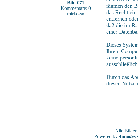
Bild 071
räumen den Be
Kommentare: 0
das Recht ein
mirko-sn
entfernen ode
daß die im Ra
einer Datenba
Dieses System
Ihrem Compute
keine persönl
ausschließlic
Durch das Abs
diesen Nutzu
Alle Bilde
Powered by
4images
v