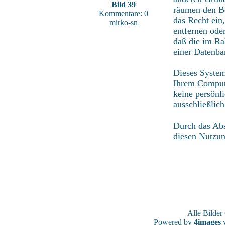
Bild 39
räumen den Be
Kommentare: 0
das Recht ein
mirko-sn
entfernen ode
daß die im Ra
einer Datenba
Dieses System
Ihrem Compute
keine persönl
ausschließlic
Durch das Abs
diesen Nutzu
Alle Bilde
Powered by
4images
v