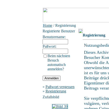
Home
/ Registrierung
Registrierte Benutzer
Registrierung
Benutzername:
Nutzungsbedi
Paßwort:
Dieses Archiv
Beim nächsten
Besucher Kom
Besuch
Obwohl die Ad
automatisch
unerwünschten
anmelden?
ist es für uns
Beiträge drüc
Eigentümer di
»
Paßwort vergessen
Beitrags vera
»
Registrierung
Zufallsbild
Sie verpflich
vulgären, ver
anderen Gründ