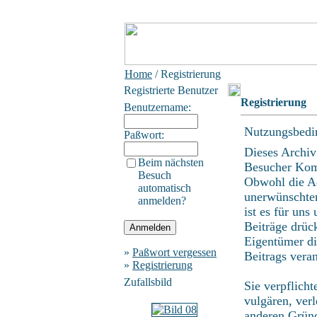
Home
/ Registrierung
Registrierte Benutzer
Registrierung
Benutzername:
Nutzungsbedi
Paßwort:
Dieses Archiv
Beim nächsten
Besucher Kom
Besuch
Obwohl die Ad
automatisch
unerwünschten
anmelden?
ist es für uns
Beiträge drüc
Eigentümer di
»
Paßwort vergessen
Beitrags vera
»
Registrierung
Zufallsbild
Sie verpflich
vulgären, ver
anderen Gründ