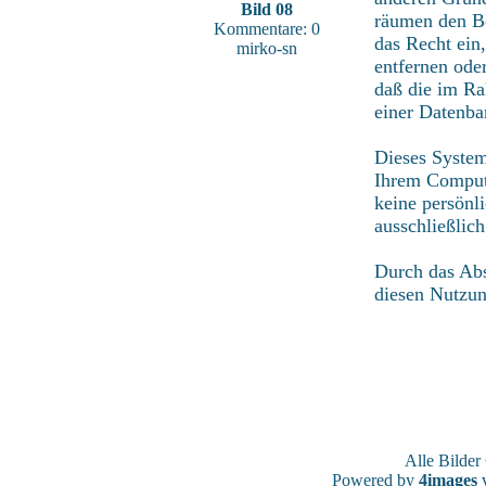
Bild 08
räumen den Be
Kommentare: 0
das Recht ein
mirko-sn
entfernen ode
daß die im Ra
einer Datenba
Dieses System
Ihrem Compute
keine persönl
ausschließlic
Durch das Abs
diesen Nutzu
Alle Bilde
Powered by
4images
v