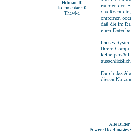
Hitman 10
räumen den Be
Kommentare: 0
das Recht ein
Thawka
entfernen ode
daß die im Ra
einer Datenba
Dieses System
Ihrem Compute
keine persönl
ausschließlic
Durch das Abs
diesen Nutzu
Alle Bilde
Powered by
4images
v