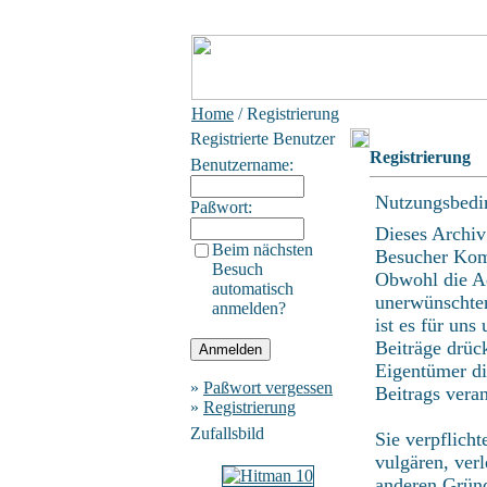
Home
/ Registrierung
Registrierte Benutzer
Registrierung
Benutzername:
Nutzungsbedi
Paßwort:
Dieses Archiv
Beim nächsten
Besucher Kom
Besuch
Obwohl die Ad
automatisch
unerwünschten
anmelden?
ist es für uns
Beiträge drüc
Eigentümer di
»
Paßwort vergessen
Beitrags vera
»
Registrierung
Zufallsbild
Sie verpflich
vulgären, ver
anderen Gründ