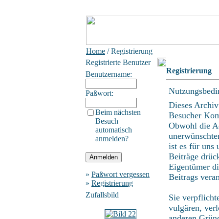
Home
/ Registrierung
Registrierte Benutzer
Registrierung
Benutzername:
Nutzungsbedi
Paßwort:
Dieses Archiv
Beim nächsten
Besucher Kom
Besuch
Obwohl die Ad
automatisch
unerwünschten
anmelden?
ist es für uns
Beiträge drüc
Eigentümer di
»
Paßwort vergessen
Beitrags vera
»
Registrierung
Zufallsbild
Sie verpflich
vulgären, ver
anderen Gründ