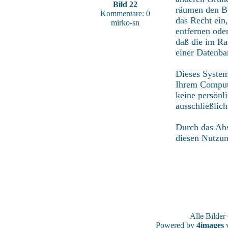
Bild 22
räumen den Be
Kommentare: 0
das Recht ein
mirko-sn
entfernen ode
daß die im Ra
einer Datenba
Dieses System
Ihrem Compute
keine persönl
ausschließlic
Durch das Abs
diesen Nutzu
Alle Bilde
Powered by
4images
v