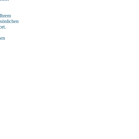
 Ihrem
rsönlichen
rt.
sen