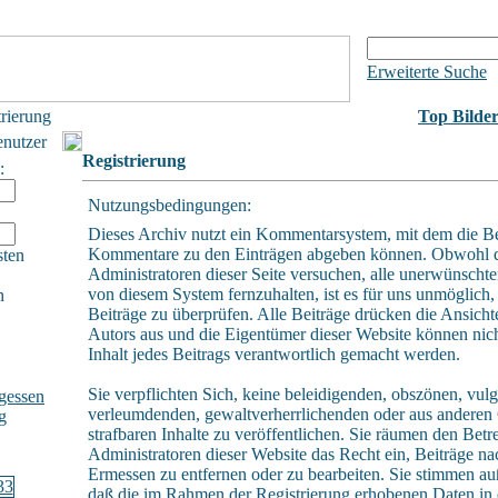
Erweiterte Suche
trierung
Top Bilde
enutzer
Registrierung
:
Nutzungsbedingungen:
Dieses Archiv nutzt ein Kommentarsystem, mit dem die B
Kommentare zu den Einträgen abgeben können. Obwohl 
sten
Administratoren dieser Seite versuchen, alle unerwünschte
von diesem System fernzuhalten, ist es für uns unmöglich, 
h
Beiträge zu überprüfen. Alle Beiträge drücken die Ansicht
Autors aus und die Eigentümer dieser Website können nich
Inhalt jedes Beitrags verantwortlich gemacht werden.
Sie verpflichten Sich, keine beleidigenden, obszönen, vulg
gessen
verleumdenden, gewaltverherrlichenden oder aus andere
g
strafbaren Inhalte zu veröffentlichen. Sie räumen den Betr
Administratoren dieser Website das Recht ein, Beiträge n
Ermessen zu entfernen oder zu bearbeiten. Sie stimmen a
daß die im Rahmen der Registrierung erhobenen Daten in 