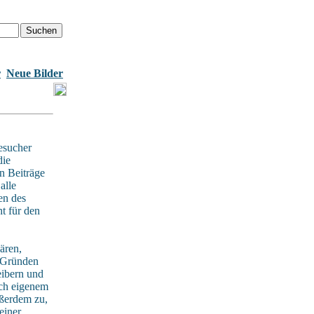
r
Neue Bilder
esucher
die
n Beiträge
alle
en des
t für den
ären,
n Gründen
eibern und
ach eigenem
ußerdem zu,
einer