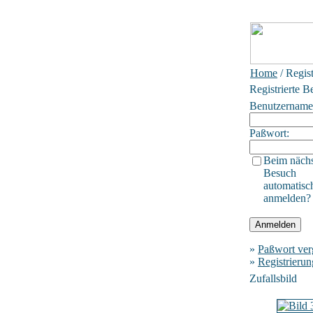
Home
/ Regis
Registrierte B
Benutzername
Paßwort:
Beim näch
Besuch
automatisc
anmelden?
»
Paßwort ver
»
Registrierun
Zufallsbild