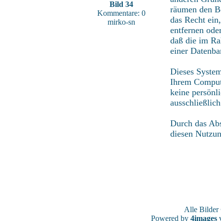
Bild 34
räumen den Be
Kommentare: 0
das Recht ein
mirko-sn
entfernen ode
daß die im Ra
einer Datenba
Dieses System
Ihrem Compute
keine persönl
ausschließlic
Durch das Abs
diesen Nutzu
Alle Bilde
Powered by
4images
v