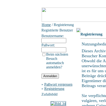
Home
/ Registrierung
Registrierte Benutzer
Registrierung
Benutzername:
Nutzungsbedi
Paßwort:
Dieses Archiv
Beim nächsten
Besucher Kom
Besuch
Obwohl die Ad
automatisch
unerwünschten
anmelden?
ist es für uns
Beiträge drüc
Eigentümer di
»
Paßwort vergessen
Beitrags vera
»
Registrierung
Zufallsbild
Sie verpflich
vulgären, ver
anderen Gründ