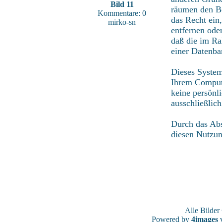
Bild 11
räumen den Be
Kommentare: 0
das Recht ein
mirko-sn
entfernen ode
daß die im Ra
einer Datenba
Dieses System
Ihrem Compute
keine persönl
ausschließlic
Durch das Abs
diesen Nutzu
Alle Bilde
Powered by
4images
v