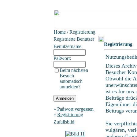
Home
/ Registrierung
Registrierte Benutzer
Registrierung
Benutzername:
Nutzungsbedi
Paßwort:
Dieses Archiv
Beim nächsten
Besucher Kom
Besuch
Obwohl die Ad
automatisch
unerwünschten
anmelden?
ist es für uns
Beiträge drüc
Eigentümer di
»
Paßwort vergessen
Beitrags vera
»
Registrierung
Zufallsbild
Sie verpflich
vulgären, ver
anderen Gründ