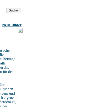
r
Neue Bilder
esucher
die
n Beiträge
alle
en des
t für den
ären,
n Gründen
eibern und
ach eigenem
ußerdem zu,
einer