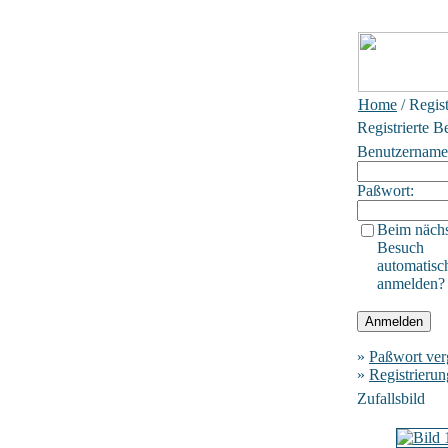
Home
/ Regis
Registrierte B
Benutzername
Paßwort:
Beim näch
Besuch
automatisc
anmelden?
»
Paßwort ver
»
Registrierun
Zufallsbild