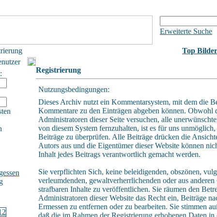
Erweiterte Suche
trierung
Top Bilde
enutzer
Registrierung
:
Nutzungsbedingungen:
Dieses Archiv nutzt ein Kommentarsystem, mit dem die B
Kommentare zu den Einträgen abgeben können. Obwohl 
sten
Administratoren dieser Seite versuchen, alle unerwünschte
von diesem System fernzuhalten, ist es für uns unmöglich, 
h
Beiträge zu überprüfen. Alle Beiträge drücken die Ansicht
Autors aus und die Eigentümer dieser Website können nich
Inhalt jedes Beitrags verantwortlich gemacht werden.
Sie verpflichten Sich, keine beleidigenden, obszönen, vulg
gessen
verleumdenden, gewaltverherrlichenden oder aus andere
g
strafbaren Inhalte zu veröffentlichen. Sie räumen den Betr
Administratoren dieser Website das Recht ein, Beiträge n
Ermessen zu entfernen oder zu bearbeiten. Sie stimmen a
daß die im Rahmen der Registrierung erhobenen Daten in 