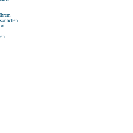
 Ihrem
rsönlichen
rt.
sen