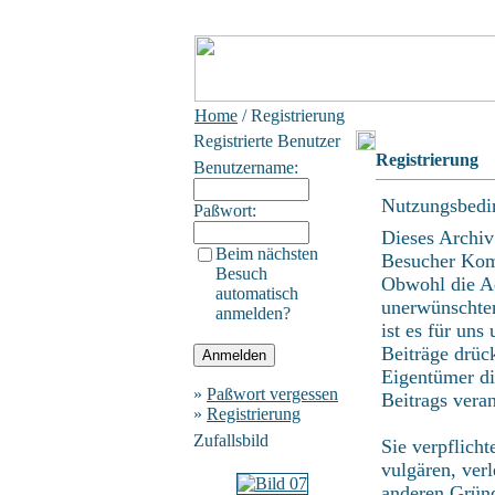
Home
/ Registrierung
Registrierte Benutzer
Registrierung
Benutzername:
Nutzungsbedi
Paßwort:
Dieses Archiv
Beim nächsten
Besucher Kom
Besuch
Obwohl die Ad
automatisch
unerwünschten
anmelden?
ist es für uns
Beiträge drüc
Eigentümer di
»
Paßwort vergessen
Beitrags vera
»
Registrierung
Zufallsbild
Sie verpflich
vulgären, ver
anderen Gründ