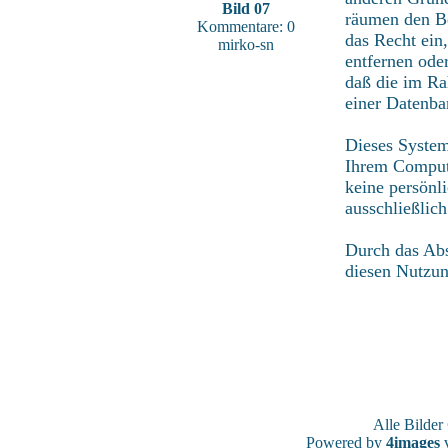
Bild 07
räumen den Be
Kommentare: 0
das Recht ein
mirko-sn
entfernen ode
daß die im Ra
einer Datenba
Dieses System
Ihrem Compute
keine persönl
ausschließlic
Durch das Abs
diesen Nutzu
Alle Bilde
Powered by
4images
v