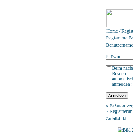
Home
/ Regis
Registrierte B
Benutzername
Paßwort:
Beim näch
Besuch
automatisc
anmelden?
»
Paßwort ver
»
Registrierun
Zufallsbild