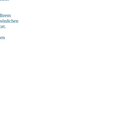
 Ihrem
rsönlichen
rt.
sen