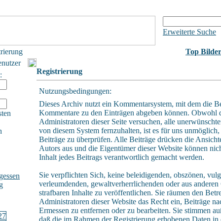
Erweiterte Suche
trierung
Top Bilde
enutzer
Registrierung
:
Nutzungsbedingungen:
Dieses Archiv nutzt ein Kommentarsystem, mit dem die B
Kommentare zu den Einträgen abgeben können. Obwohl 
sten
Administratoren dieser Seite versuchen, alle unerwünschte
von diesem System fernzuhalten, ist es für uns unmöglich, 
h
Beiträge zu überprüfen. Alle Beiträge drücken die Ansicht
Autors aus und die Eigentümer dieser Website können nich
Inhalt jedes Beitrags verantwortlich gemacht werden.
Sie verpflichten Sich, keine beleidigenden, obszönen, vulg
gessen
verleumdenden, gewaltverherrlichenden oder aus andere
g
strafbaren Inhalte zu veröffentlichen. Sie räumen den Betr
Administratoren dieser Website das Recht ein, Beiträge n
Ermessen zu entfernen oder zu bearbeiten. Sie stimmen a
daß die im Rahmen der Registrierung erhobenen Daten in 