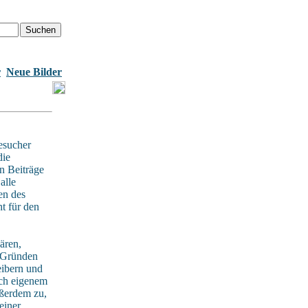
r
Neue Bilder
esucher
die
n Beiträge
alle
en des
t für den
ären,
n Gründen
eibern und
ach eigenem
ußerdem zu,
einer