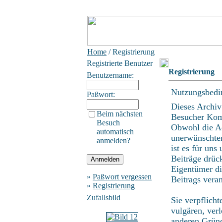
Home
/ Registrierung
Registrierte Benutzer
Registrierung
Benutzername:
Nutzungsbedi
Paßwort:
Dieses Archiv
Beim nächsten
Besucher Kom
Besuch
Obwohl die Ad
automatisch
unerwünschten
anmelden?
ist es für uns
Beiträge drüc
Eigentümer di
»
Paßwort vergessen
Beitrags vera
»
Registrierung
Zufallsbild
Sie verpflich
vulgären, ver
anderen Gründ