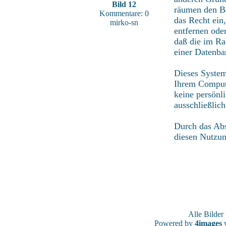
Bild 12
räumen den Be
Kommentare: 0
das Recht ein
mirko-sn
entfernen ode
daß die im Ra
einer Datenba
Dieses System
Ihrem Compute
keine persönl
ausschließlic
Durch das Abs
diesen Nutzu
Alle Bilde
Powered by
4images
v