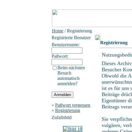
Home
/ Registrierung
Registrierte Benutzer
Registrierung
Benutzername:
Nutzungsbedi
Paßwort:
Dieses Archiv
Beim nächsten
Besucher Kom
Besuch
Obwohl die Ad
automatisch
unerwünschten
anmelden?
ist es für uns
Beiträge drüc
Eigentümer di
»
Paßwort vergessen
Beitrags vera
»
Registrierung
Zufallsbild
Sie verpflich
vulgären, ver
anderen Gründ