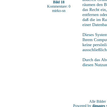
Bild 18
räumen den Be
Kommentare: 0
das Recht ein
mirko-sn
entfernen ode
daß die im Ra
einer Datenba
Dieses System
Ihrem Compute
keine persönl
ausschließlic
Durch das Abs
diesen Nutzu
Alle Bilde
Powered by
4images
v