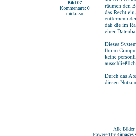
Bild 07
räumen den Be
Kommentare: 0
das Recht ein
mirko-sn
entfernen ode
daß die im Ra
einer Datenba
Dieses System
Ihrem Compute
keine persönl
ausschließlic
Durch das Abs
diesen Nutzu
Alle Bilde
Powered by
4images
v