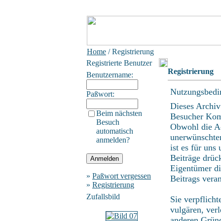
Home
/ Registrierung
Registrierte Benutzer
Registrierung
Benutzername:
Nutzungsbedi
Paßwort:
Dieses Archiv
Beim nächsten
Besucher Kom
Besuch
Obwohl die Ad
automatisch
unerwünschten
anmelden?
ist es für uns
Beiträge drüc
Eigentümer di
»
Paßwort vergessen
Beitrags vera
»
Registrierung
Zufallsbild
Sie verpflich
vulgären, ver
anderen Gründ