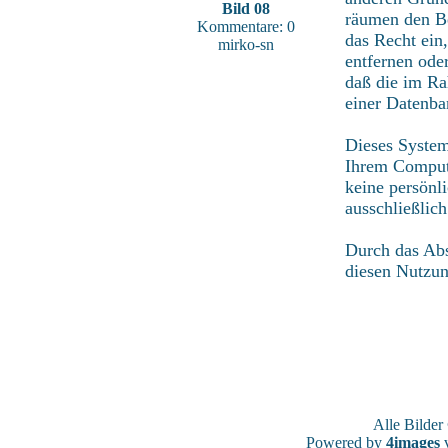
Bild 08
räumen den Be
Kommentare: 0
das Recht ein
mirko-sn
entfernen ode
daß die im Ra
einer Datenba
Dieses System
Ihrem Compute
keine persönl
ausschließlic
Durch das Abs
diesen Nutzu
Alle Bilde
Powered by
4images
v