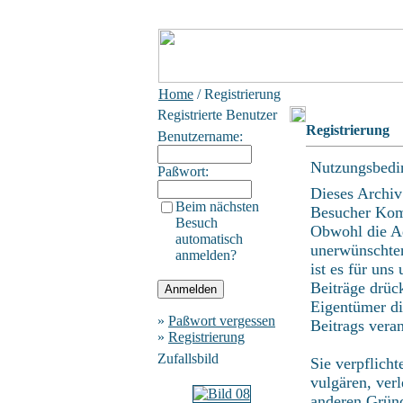
Home
/ Registrierung
Registrierte Benutzer
Registrierung
Benutzername:
Nutzungsbedi
Paßwort:
Dieses Archiv
Beim nächsten
Besucher Kom
Besuch
Obwohl die Ad
automatisch
unerwünschten
anmelden?
ist es für uns
Beiträge drüc
Eigentümer di
»
Paßwort vergessen
Beitrags vera
»
Registrierung
Zufallsbild
Sie verpflich
vulgären, ver
anderen Gründ