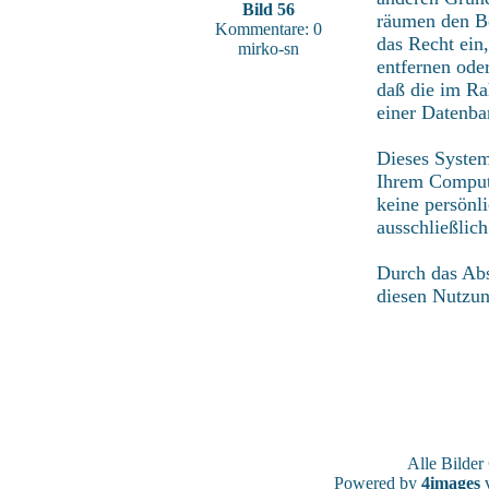
Bild 56
räumen den Be
Kommentare: 0
das Recht ein
mirko-sn
entfernen ode
daß die im Ra
einer Datenba
Dieses System
Ihrem Compute
keine persönl
ausschließlic
Durch das Abs
diesen Nutzu
Alle Bilde
Powered by
4images
v