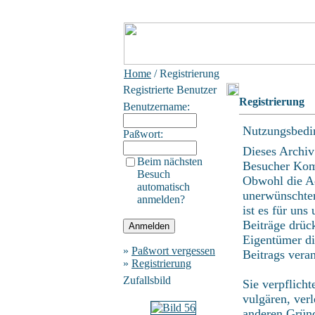
Home
/ Registrierung
Registrierte Benutzer
Registrierung
Benutzername:
Nutzungsbedi
Paßwort:
Dieses Archiv
Beim nächsten
Besucher Kom
Besuch
Obwohl die Ad
automatisch
unerwünschten
anmelden?
ist es für uns
Beiträge drüc
Eigentümer di
»
Paßwort vergessen
Beitrags vera
»
Registrierung
Zufallsbild
Sie verpflich
vulgären, ver
anderen Gründ