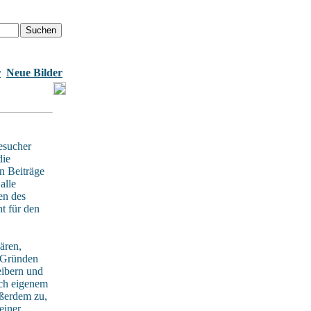
r
Neue Bilder
esucher
die
n Beiträge
alle
en des
t für den
ären,
n Gründen
eibern und
ach eigenem
ußerdem zu,
einer