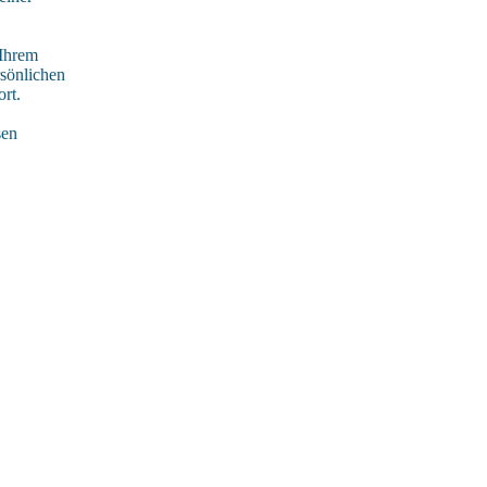
 Ihrem
rsönlichen
rt.
sen