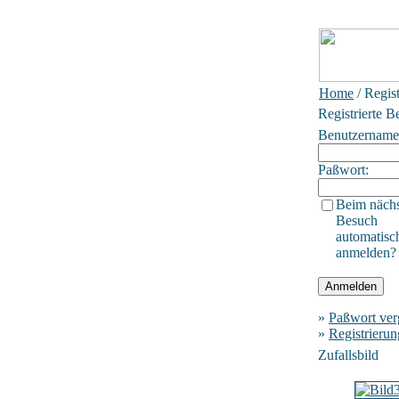
Home
/ Regis
Registrierte B
Benutzername
Paßwort:
Beim näch
Besuch
automatisc
anmelden?
»
Paßwort ver
»
Registrierun
Zufallsbild