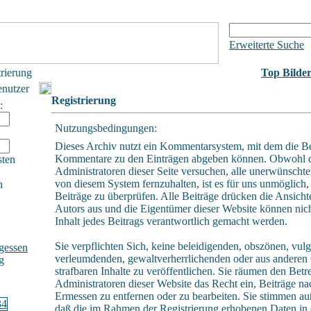
Erweiterte Suche
trierung
Top Bilde
enutzer
Registrierung
:
Nutzungsbedingungen:
Dieses Archiv nutzt ein Kommentarsystem, mit dem die B
Kommentare zu den Einträgen abgeben können. Obwohl 
sten
Administratoren dieser Seite versuchen, alle unerwünschte
von diesem System fernzuhalten, ist es für uns unmöglich, 
h
Beiträge zu überprüfen. Alle Beiträge drücken die Ansicht
Autors aus und die Eigentümer dieser Website können nich
Inhalt jedes Beitrags verantwortlich gemacht werden.
Sie verpflichten Sich, keine beleidigenden, obszönen, vulg
gessen
verleumdenden, gewaltverherrlichenden oder aus andere
g
strafbaren Inhalte zu veröffentlichen. Sie räumen den Betr
Administratoren dieser Website das Recht ein, Beiträge n
Ermessen zu entfernen oder zu bearbeiten. Sie stimmen a
daß die im Rahmen der Registrierung erhobenen Daten in 