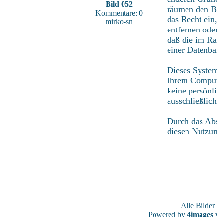
Bild 052
räumen den Be
Kommentare: 0
das Recht ein
mirko-sn
entfernen ode
daß die im Ra
einer Datenba
Dieses System
Ihrem Compute
keine persönl
ausschließlic
Durch das Abs
diesen Nutzu
Alle Bilde
Powered by
4images
v