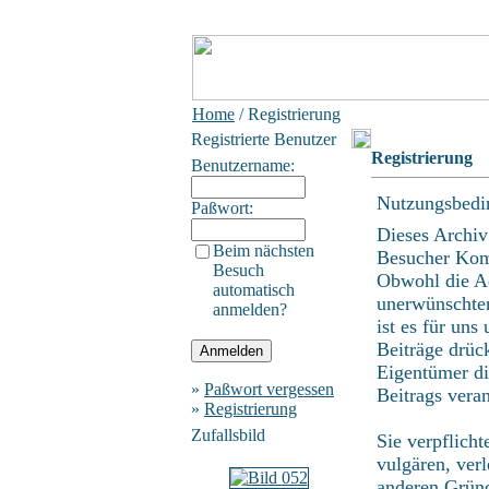
Home
/ Registrierung
Registrierte Benutzer
Registrierung
Benutzername:
Nutzungsbedi
Paßwort:
Dieses Archiv
Beim nächsten
Besucher Kom
Besuch
Obwohl die Ad
automatisch
unerwünschten
anmelden?
ist es für uns
Beiträge drüc
Eigentümer di
»
Paßwort vergessen
Beitrags vera
»
Registrierung
Zufallsbild
Sie verpflich
vulgären, ver
anderen Gründ