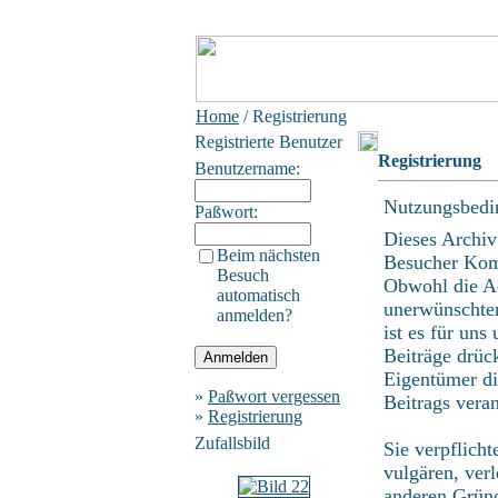
Home
/ Registrierung
Registrierte Benutzer
Registrierung
Benutzername:
Nutzungsbedi
Paßwort:
Dieses Archiv
Beim nächsten
Besucher Kom
Besuch
Obwohl die Ad
automatisch
unerwünschten
anmelden?
ist es für uns
Beiträge drüc
Eigentümer di
»
Paßwort vergessen
Beitrags vera
»
Registrierung
Zufallsbild
Sie verpflich
vulgären, ver
anderen Gründ