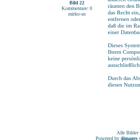
Bild 22
räumen den Be
Kommentare: 0
das Recht ein
mirko-sn
entfernen ode
daß die im Ra
einer Datenba
Dieses System
Ihrem Compute
keine persönl
ausschließlic
Durch das Abs
diesen Nutzu
Alle Bilde
Powered by
4images
v