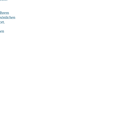
 Ihrem
rsönlichen
rt.
sen