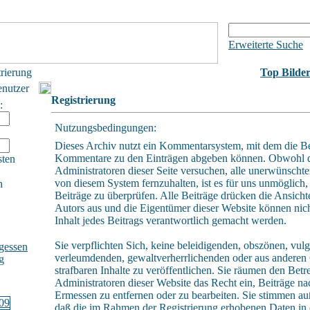
Erweiterte Suche
trierung
Top Bilde
enutzer
Registrierung
:
Nutzungsbedingungen:
Dieses Archiv nutzt ein Kommentarsystem, mit dem die B
Kommentare zu den Einträgen abgeben können. Obwohl 
sten
Administratoren dieser Seite versuchen, alle unerwünschte
von diesem System fernzuhalten, ist es für uns unmöglich, 
h
Beiträge zu überprüfen. Alle Beiträge drücken die Ansicht
Autors aus und die Eigentümer dieser Website können nich
Inhalt jedes Beitrags verantwortlich gemacht werden.
Sie verpflichten Sich, keine beleidigenden, obszönen, vulg
gessen
verleumdenden, gewaltverherrlichenden oder aus andere
g
strafbaren Inhalte zu veröffentlichen. Sie räumen den Betr
Administratoren dieser Website das Recht ein, Beiträge n
Ermessen zu entfernen oder zu bearbeiten. Sie stimmen a
daß die im Rahmen der Registrierung erhobenen Daten in 