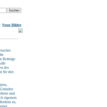
r
Neue Bilder
esucher
die
n Beiträge
alle
en des
t für den
ären,
n Gründen
eibern und
ach eigenem
ußerdem zu,
einer