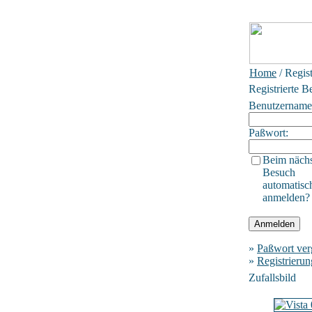
Home
/ Regis
Registrierte B
Benutzername
Paßwort:
Beim näch
Besuch
automatisc
anmelden?
»
Paßwort ver
»
Registrierun
Zufallsbild