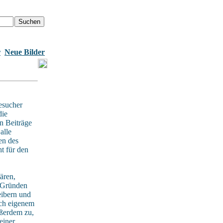
r
Neue Bilder
esucher
die
n Beiträge
alle
en des
t für den
ären,
n Gründen
eibern und
ach eigenem
ußerdem zu,
einer