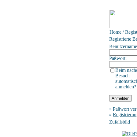
Home
/ Regis
Registrierte B
Benutzername
Paßwort:
Beim näch
Besuch
automatisc
anmelden?
»
Paßwort ver
»
Registrierun
Zufallsbild