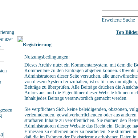
Erweiterte Suche
trierung
Top Bilde
enutzer
Registrierung
:
Nutzungsbedingungen:
Dieses Archiv nutzt ein Kommentarsystem, mit dem die B
Kommentare zu den Einträgen abgeben können. Obwohl 
sten
Administratoren dieser Seite versuchen, alle unerwünschte
von diesem System fernzuhalten, ist es für uns unmöglich, 
h
Beiträge zu überprüfen. Alle Beiträge drücken die Ansicht
Autors aus und die Eigentümer dieser Website können nich
Inhalt jedes Beitrags verantwortlich gemacht werden.
Sie verpflichten Sich, keine beleidigenden, obszönen, vulg
gessen
verleumdenden, gewaltverherrlichenden oder aus andere
g
strafbaren Inhalte zu veröffentlichen. Sie räumen den Betr
Administratoren dieser Website das Recht ein, Beiträge n
Ermessen zu entfernen oder zu bearbeiten. Sie stimmen a
daß die im Rahmen der Registrierung erhobenen Daten in 