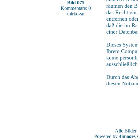
Bild 075
räumen den Be
Kommentare: 0
das Recht ein
mirko-sn
entfernen ode
daß die im Ra
einer Datenba
Dieses System
Ihrem Compute
keine persönl
ausschließlic
Durch das Abs
diesen Nutzu
Alle Bilde
Powered by
4images
v