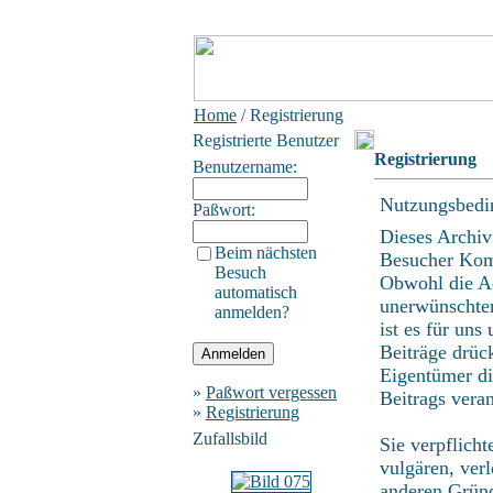
Home
/ Registrierung
Registrierte Benutzer
Registrierung
Benutzername:
Nutzungsbedi
Paßwort:
Dieses Archiv
Beim nächsten
Besucher Kom
Besuch
Obwohl die Ad
automatisch
unerwünschten
anmelden?
ist es für uns
Beiträge drüc
Eigentümer di
»
Paßwort vergessen
Beitrags vera
»
Registrierung
Zufallsbild
Sie verpflich
vulgären, ver
anderen Gründ