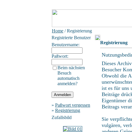
Home
/ Registrierung
Registrierte Benutzer
Registrierung
Benutzername:
Nutzungsbedi
Paßwort:
Dieses Archiv
Beim nächsten
Besucher Kom
Besuch
Obwohl die Ad
automatisch
unerwünschten
anmelden?
ist es für uns
Beiträge drüc
Eigentümer di
»
Paßwort vergessen
Beitrags vera
»
Registrierung
Zufallsbild
Sie verpflich
vulgären, ver
anderen Gründ