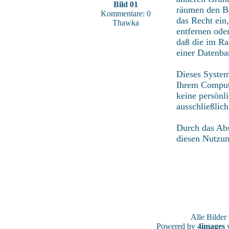
Bild 01
räumen den Be
Kommentare: 0
das Recht ein
Thawka
entfernen ode
daß die im Ra
einer Datenba
Dieses System
Ihrem Compute
keine persönl
ausschließlic
Durch das Abs
diesen Nutzu
Alle Bilde
Powered by
4images
v