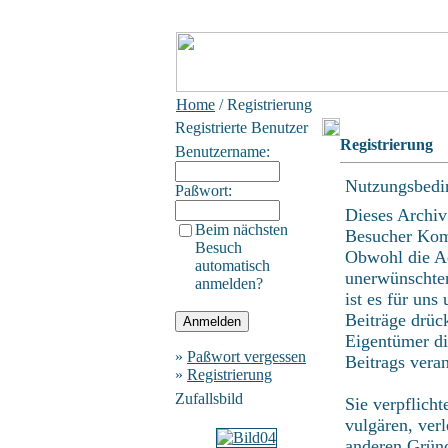
Home
/ Registrierung
Registrierte Benutzer
Registrierung
Benutzername:
Nutzungsbedi
Paßwort:
Dieses Archiv
Beim nächsten
Besucher Kom
Besuch
Obwohl die Ad
automatisch
unerwünschten
anmelden?
ist es für uns
Beiträge drüc
Eigentümer di
»
Paßwort vergessen
Beitrags vera
»
Registrierung
Zufallsbild
Sie verpflich
vulgären, ver
anderen Gründ