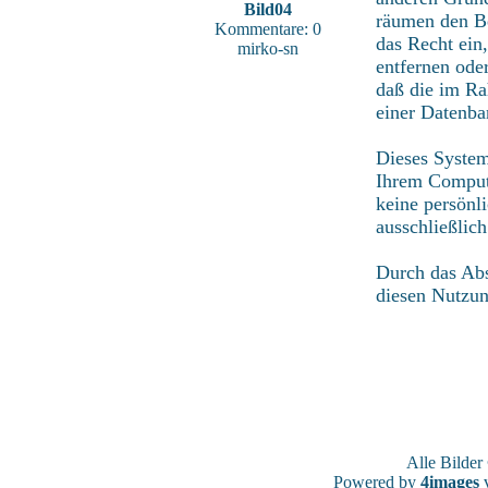
Bild04
räumen den Be
Kommentare: 0
das Recht ein
mirko-sn
entfernen ode
daß die im Ra
einer Datenba
Dieses System
Ihrem Compute
keine persönl
ausschließlic
Durch das Abs
diesen Nutzu
Alle Bilde
Powered by
4images
v