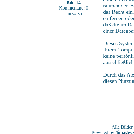
Bild 14
räumen den Be
Kommentare: 0
das Recht ein
mirko-sn
entfernen ode
daß die im Ra
einer Datenba
Dieses System
Ihrem Compute
keine persönl
ausschließlic
Durch das Abs
diesen Nutzu
Alle Bilde
Powered by
4images
v