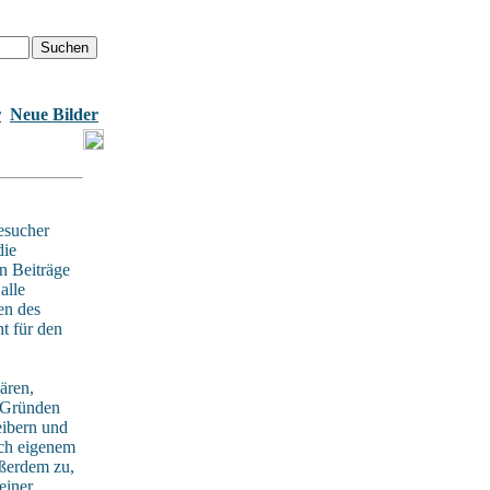
r
Neue Bilder
esucher
die
n Beiträge
alle
en des
t für den
ären,
n Gründen
eibern und
ach eigenem
ußerdem zu,
einer