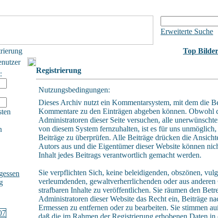
Erweiterte Suche
trierung
Top Bilde
enutzer
Registrierung
:
Nutzungsbedingungen:
Dieses Archiv nutzt ein Kommentarsystem, mit dem die B
Kommentare zu den Einträgen abgeben können. Obwohl 
sten
Administratoren dieser Seite versuchen, alle unerwünschte
von diesem System fernzuhalten, ist es für uns unmöglich, 
h
Beiträge zu überprüfen. Alle Beiträge drücken die Ansicht
Autors aus und die Eigentümer dieser Website können nich
Inhalt jedes Beitrags verantwortlich gemacht werden.
Sie verpflichten Sich, keine beleidigenden, obszönen, vulg
gessen
verleumdenden, gewaltverherrlichenden oder aus andere
g
strafbaren Inhalte zu veröffentlichen. Sie räumen den Betr
Administratoren dieser Website das Recht ein, Beiträge n
Ermessen zu entfernen oder zu bearbeiten. Sie stimmen a
daß die im Rahmen der Registrierung erhobenen Daten in 