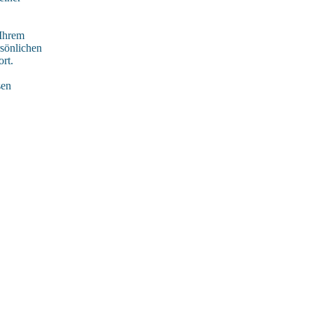
 Ihrem
rsönlichen
rt.
sen