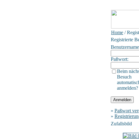
Home
/ Regis
Registrierte B
Benutzername
Paßwort:
Beim näch
Besuch
automatisc
anmelden?
»
Paßwort ver
»
Registrierun
Zufallsbild