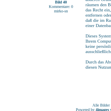
Bild 40
räumen den Be
Kommentare: 0
das Recht ein
mirko-sn
entfernen ode
daß die im Ra
einer Datenba
Dieses System
Ihrem Compute
keine persönl
ausschließlic
Durch das Abs
diesen Nutzu
Alle Bilde
Powered by
4images
v