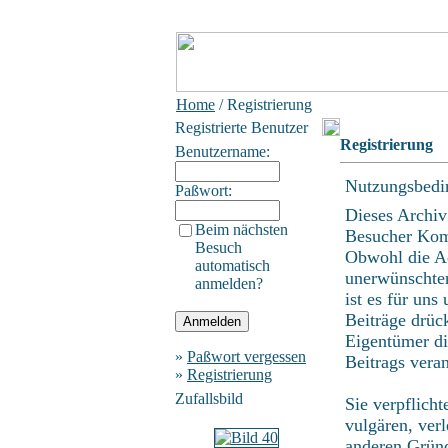
Home
/ Registrierung
Registrierte Benutzer
Registrierung
Benutzername:
Nutzungsbedi
Paßwort:
Dieses Archiv
Beim nächsten
Besucher Kom
Besuch
Obwohl die Ad
automatisch
unerwünschten
anmelden?
ist es für uns
Beiträge drüc
Eigentümer di
»
Paßwort vergessen
Beitrags vera
»
Registrierung
Zufallsbild
Sie verpflich
vulgären, ver
anderen Gründ