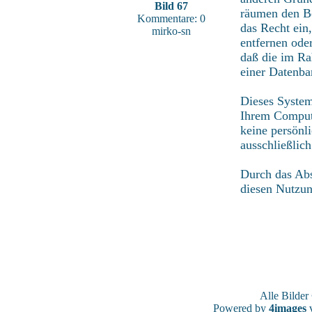
Bild 67
räumen den Be
Kommentare: 0
das Recht ein
mirko-sn
entfernen ode
daß die im Ra
einer Datenba
Dieses System
Ihrem Compute
keine persönl
ausschließlic
Durch das Abs
diesen Nutzu
Alle Bilde
Powered by
4images
v