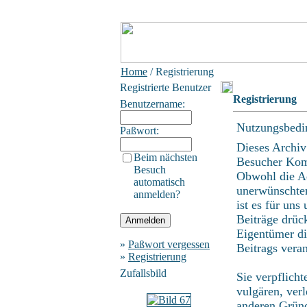
Home
/ Registrierung
Registrierte Benutzer
Registrierung
Benutzername:
Nutzungsbedi
Paßwort:
Dieses Archiv
Beim nächsten
Besucher Kom
Besuch
Obwohl die Ad
automatisch
unerwünschten
anmelden?
ist es für uns
Beiträge drüc
Eigentümer di
»
Paßwort vergessen
Beitrags vera
»
Registrierung
Zufallsbild
Sie verpflich
vulgären, ver
anderen Gründ