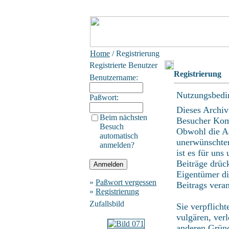
Home
/ Registrierung
Registrierte Benutzer
Registrierung
Benutzername:
Nutzungsbedi
Paßwort:
Dieses Archiv
Beim nächsten
Besucher Kom
Besuch
Obwohl die Ad
automatisch
unerwünschten
anmelden?
ist es für uns
Beiträge drüc
Eigentümer di
»
Paßwort vergessen
Beitrags vera
»
Registrierung
Zufallsbild
Sie verpflich
vulgären, ver
anderen Gründ