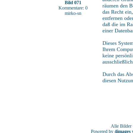
Bild 071
räumen den Be
Kommentare: 0
das Recht ein
mirko-sn
entfernen ode
daß die im Ra
einer Datenba
Dieses System
Ihrem Compute
keine persönl
ausschließlic
Durch das Abs
diesen Nutzu
Alle Bilde
Powered by
4images
v