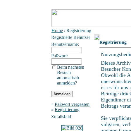
Home
/ Registrierung
Registrierte Benutzer
Registrierung
Benutzername:
Nutzungsbedi
Paßwort:
Dieses Archiv
Beim nächsten
Besucher Kom
Besuch
Obwohl die Ad
automatisch
unerwünschten
anmelden?
ist es für uns
Beiträge drüc
Eigentümer di
»
Paßwort vergessen
Beitrags vera
»
Registrierung
Zufallsbild
Sie verpflich
vulgären, ver
anderen Gründ