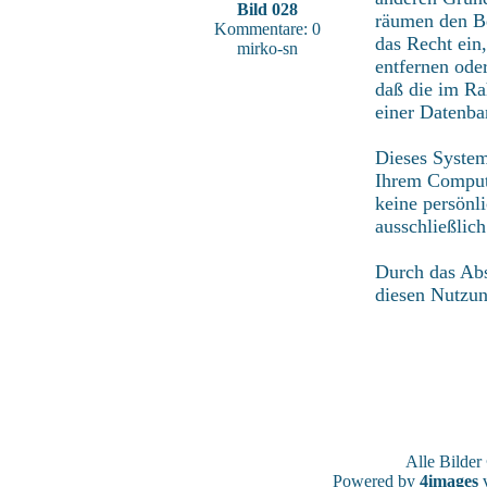
Bild 028
räumen den Be
Kommentare: 0
das Recht ein
mirko-sn
entfernen ode
daß die im Ra
einer Datenba
Dieses System
Ihrem Compute
keine persönl
ausschließlic
Durch das Abs
diesen Nutzu
Alle Bilde
Powered by
4images
v