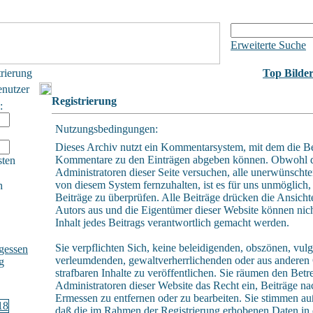
Erweiterte Suche
trierung
Top Bilde
enutzer
Registrierung
:
Nutzungsbedingungen:
Dieses Archiv nutzt ein Kommentarsystem, mit dem die B
Kommentare zu den Einträgen abgeben können. Obwohl 
sten
Administratoren dieser Seite versuchen, alle unerwünschte
von diesem System fernzuhalten, ist es für uns unmöglich, 
h
Beiträge zu überprüfen. Alle Beiträge drücken die Ansicht
Autors aus und die Eigentümer dieser Website können nich
Inhalt jedes Beitrags verantwortlich gemacht werden.
Sie verpflichten Sich, keine beleidigenden, obszönen, vulg
gessen
verleumdenden, gewaltverherrlichenden oder aus andere
g
strafbaren Inhalte zu veröffentlichen. Sie räumen den Betr
Administratoren dieser Website das Recht ein, Beiträge n
Ermessen zu entfernen oder zu bearbeiten. Sie stimmen a
daß die im Rahmen der Registrierung erhobenen Daten in 