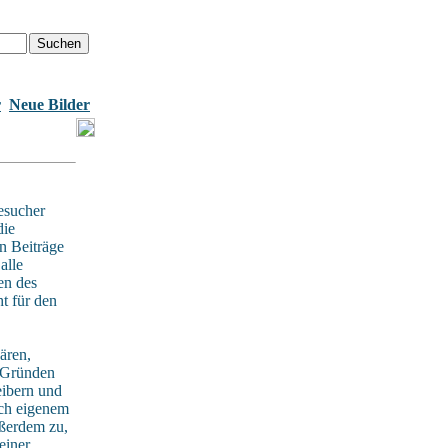
r
Neue Bilder
esucher
die
n Beiträge
alle
en des
t für den
ären,
n Gründen
eibern und
ach eigenem
ußerdem zu,
einer