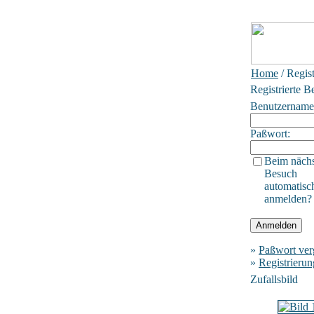
Home
/ Regis
Registrierte B
Benutzername
Paßwort:
Beim näch
Besuch
automatisc
anmelden?
»
Paßwort ver
»
Registrierun
Zufallsbild