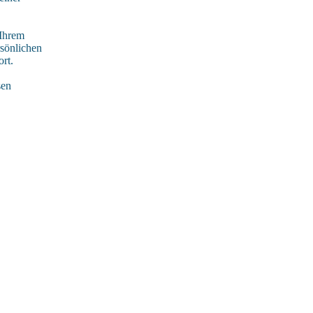
 Ihrem
rsönlichen
rt.
sen