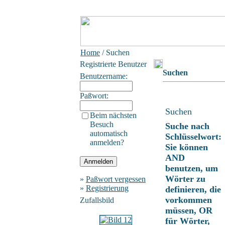
Home
/ Suchen
Registrierte Benutzer
Suchen
Benutzername:
Paßwort:
Suchen
Beim nächsten
Besuch
Suche nach
automatisch
Schlüsselwort:
anmelden?
Sie können
AND
benutzen, um
Wörter zu
»
Paßwort vergessen
»
Registrierung
definieren, die
vorkommen
Zufallsbild
müssen, OR
für Wörter,