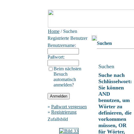
Home
/ Suchen
Registrierte Benutzer
Suchen
Benutzername:
Paßwort:
Suchen
Beim nächsten
Besuch
Suche nach
automatisch
Schlüsselwort:
anmelden?
Sie können
AND
benutzen, um
Wörter zu
»
Paßwort vergessen
»
Registrierung
definieren, die
vorkommen
Zufallsbild
müssen, OR
für Wörter,