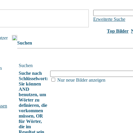
Erweiterte Suche
Top Bilder
utzer
Suchen
Suchen
n
Suche nach
Schlüsselwort:
Nur neue Bilder anzeigen
Sie können
AND
benutzen, um
Wörter zu
definieren, die
ssen
vorkommen
müssen, OR
für Wörter,
die im
Resultat sein