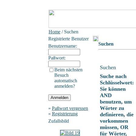
Home
/ Suchen
Registrierte Benutzer
Suchen
Benutzername:
Paßwort:
Suchen
Beim nächsten
Besuch
Suche nach
automatisch
Schlüsselwort:
anmelden?
Sie können
AND
benutzen, um
Wörter zu
»
Paßwort vergessen
»
Registrierung
definieren, die
vorkommen
Zufallsbild
müssen, OR
für Wörter,