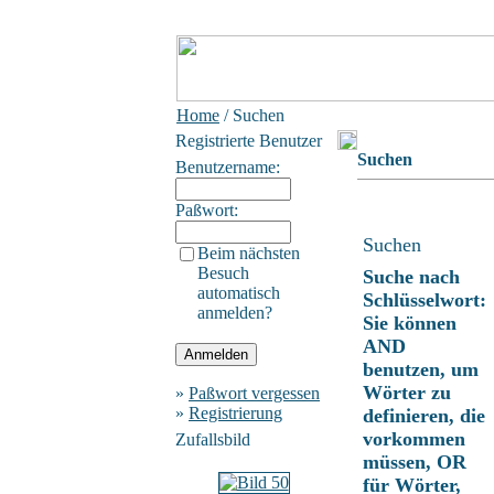
Home
/ Suchen
Registrierte Benutzer
Suchen
Benutzername:
Paßwort:
Suchen
Beim nächsten
Besuch
Suche nach
automatisch
Schlüsselwort:
anmelden?
Sie können
AND
benutzen, um
Wörter zu
»
Paßwort vergessen
»
Registrierung
definieren, die
vorkommen
Zufallsbild
müssen, OR
für Wörter,