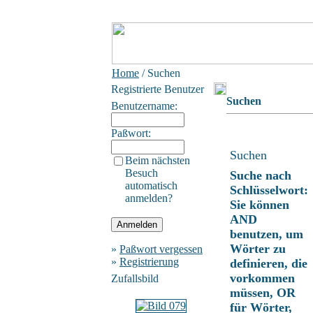
Home
/ Suchen
Registrierte Benutzer
Suchen
Benutzername:
Paßwort:
Suchen
Beim nächsten
Besuch
Suche nach
automatisch
Schlüsselwort:
anmelden?
Sie können
AND
benutzen, um
Wörter zu
»
Paßwort vergessen
»
Registrierung
definieren, die
vorkommen
Zufallsbild
müssen, OR
für Wörter,