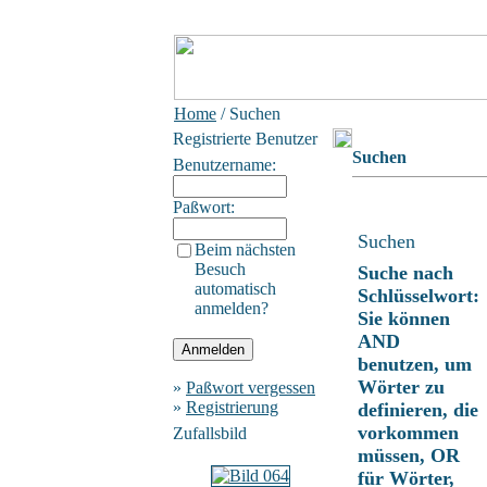
Home
/ Suchen
Registrierte Benutzer
Suchen
Benutzername:
Paßwort:
Suchen
Beim nächsten
Besuch
Suche nach
automatisch
Schlüsselwort:
anmelden?
Sie können
AND
benutzen, um
Wörter zu
»
Paßwort vergessen
»
Registrierung
definieren, die
vorkommen
Zufallsbild
müssen, OR
für Wörter,