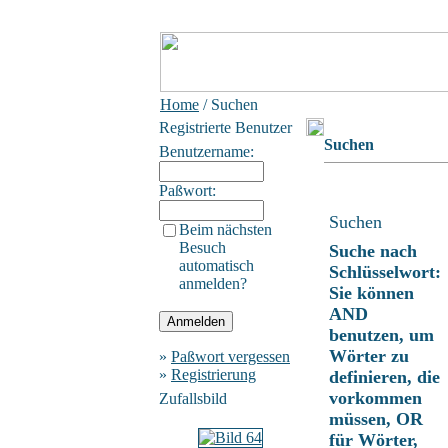
Home
/ Suchen
Registrierte Benutzer
Suchen
Benutzername:
Paßwort:
Suchen
Beim nächsten
Besuch
Suche nach
automatisch
Schlüsselwort:
anmelden?
Sie können
AND
benutzen, um
Wörter zu
»
Paßwort vergessen
»
Registrierung
definieren, die
vorkommen
Zufallsbild
müssen, OR
für Wörter,