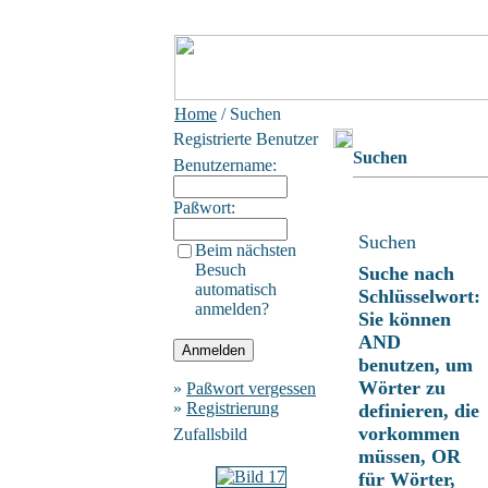
Home
/ Suchen
Registrierte Benutzer
Suchen
Benutzername:
Paßwort:
Suchen
Beim nächsten
Besuch
Suche nach
automatisch
Schlüsselwort:
anmelden?
Sie können
AND
benutzen, um
Wörter zu
»
Paßwort vergessen
»
Registrierung
definieren, die
vorkommen
Zufallsbild
müssen, OR
für Wörter,