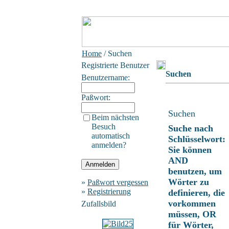
Home
/ Suchen
Registrierte Benutzer
Suchen
Benutzername:
Paßwort:
Suchen
Beim nächsten
Besuch
Suche nach
automatisch
Schlüsselwort:
anmelden?
Sie können
AND
benutzen, um
Wörter zu
»
Paßwort vergessen
»
Registrierung
definieren, die
vorkommen
Zufallsbild
müssen, OR
für Wörter,