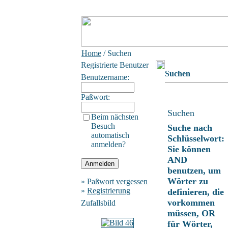
Home
/ Suchen
Registrierte Benutzer
Suchen
Benutzername:
Paßwort:
Suchen
Beim nächsten
Besuch
Suche nach
automatisch
Schlüsselwort:
anmelden?
Sie können
AND
benutzen, um
Wörter zu
»
Paßwort vergessen
»
Registrierung
definieren, die
vorkommen
Zufallsbild
müssen, OR
für Wörter,