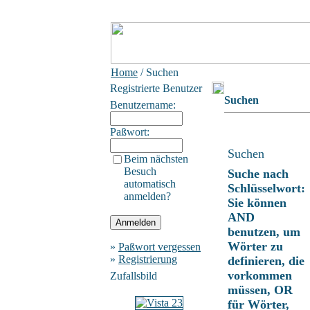
Home
/ Suchen
Registrierte Benutzer
Suchen
Benutzername:
Paßwort:
Suchen
Beim nächsten
Besuch
Suche nach
automatisch
Schlüsselwort:
anmelden?
Sie können
AND
benutzen, um
Wörter zu
»
Paßwort vergessen
»
Registrierung
definieren, die
vorkommen
Zufallsbild
müssen, OR
für Wörter,