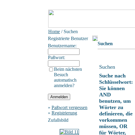
Home
/ Suchen
Registrierte Benutzer
Suchen
Benutzername:
Paßwort:
Suchen
Beim nächsten
Besuch
Suche nach
automatisch
Schlüsselwort:
anmelden?
Sie können
AND
benutzen, um
Wörter zu
»
Paßwort vergessen
»
Registrierung
definieren, die
vorkommen
Zufallsbild
müssen, OR
für Wörter,