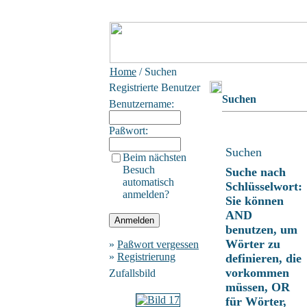
Home
/ Suchen
Registrierte Benutzer
Suchen
Benutzername:
Paßwort:
Suchen
Beim nächsten
Besuch
Suche nach
automatisch
Schlüsselwort:
anmelden?
Sie können
AND
benutzen, um
Wörter zu
»
Paßwort vergessen
»
Registrierung
definieren, die
vorkommen
Zufallsbild
müssen, OR
für Wörter,