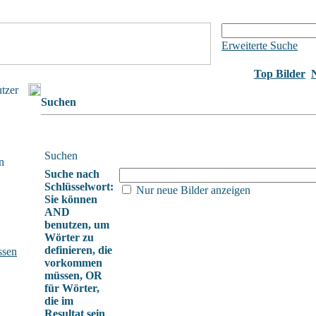
Erweiterte Suche
Top Bilder
utzer
Suchen
Suchen
n
Suche nach
Schlüsselwort:
Nur neue Bilder anzeigen
Sie können
AND
benutzen, um
Wörter zu
definieren, die
ssen
vorkommen
müssen, OR
für Wörter,
die im
Resultat sein