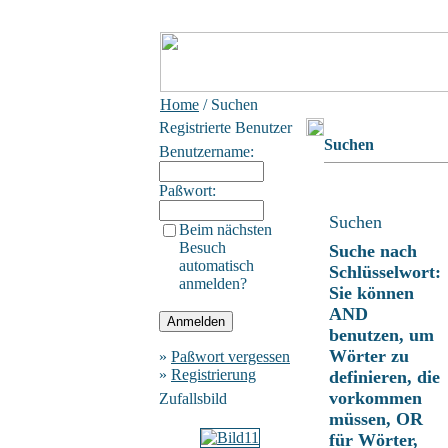
Home
/ Suchen
Registrierte Benutzer
Suchen
Benutzername:
Paßwort:
Suchen
Beim nächsten
Besuch
Suche nach
automatisch
Schlüsselwort:
anmelden?
Sie können
AND
benutzen, um
Wörter zu
»
Paßwort vergessen
»
Registrierung
definieren, die
vorkommen
Zufallsbild
müssen, OR
für Wörter,