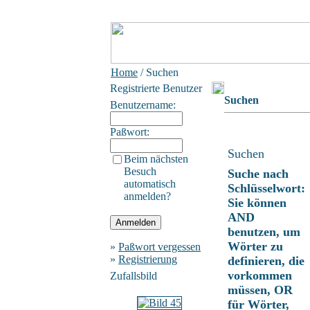
Home
/ Suchen
Registrierte Benutzer
Suchen
Benutzername:
Paßwort:
Suchen
Beim nächsten
Besuch
Suche nach
automatisch
Schlüsselwort:
anmelden?
Sie können
AND
benutzen, um
Wörter zu
»
Paßwort vergessen
»
Registrierung
definieren, die
vorkommen
Zufallsbild
müssen, OR
für Wörter,