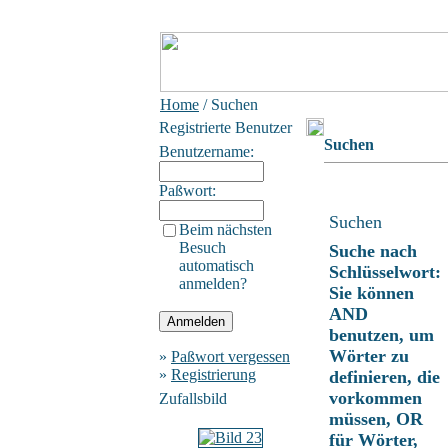
Home
/ Suchen
Registrierte Benutzer
Suchen
Benutzername:
Paßwort:
Suchen
Beim nächsten
Besuch
Suche nach
automatisch
Schlüsselwort:
anmelden?
Sie können
AND
benutzen, um
Wörter zu
»
Paßwort vergessen
»
Registrierung
definieren, die
vorkommen
Zufallsbild
müssen, OR
für Wörter,